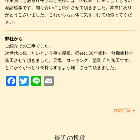
作業員でもある社長さんと奥様にはこの度本当に良くしてもらい
感謝感激です。知り合いにも紹介させて頂きました。本当にあり
がとうございました。これからもお体に気をつけて頑張ってくだ
さい。
弊社から
ご紹介での工事でした。
次世代に残したいという事で屋根、壁共に30年塗料・無機塗料で
施工させて頂きました。足場、コーキング、塗装 自社施工です。
とにかくがっちり長持ちするよう施工させて頂きました。
F
T
Li
E
a
w
n
m
c
itt
e
ail
e
er
次の記事
»
b
o
最近の投稿