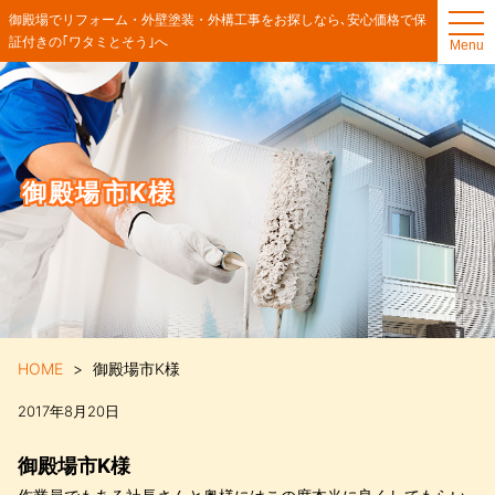
t
御殿場でリフォーム・外壁塗装・外構工事をお探しなら､安心価格で保
o
証付きの｢ワタミとそう｣へ
Menu
g
g
l
e
n
a
v
i
g
御殿場市K様
a
t
i
o
n
HOME
御殿場市K様
2017年8月20日
御殿場市K様