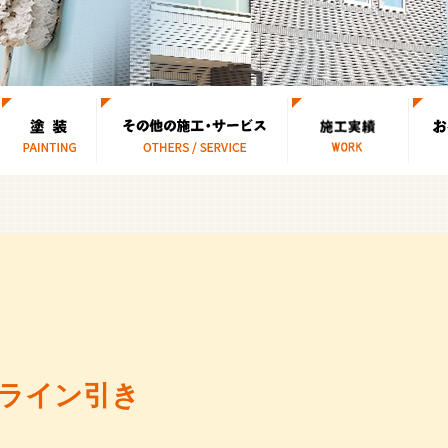
物置の組み立て・設置
足場・その他
ライン引き