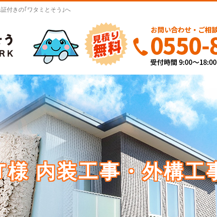
証付きの｢ワタミとそう｣へ
T様 内装工事・外構工