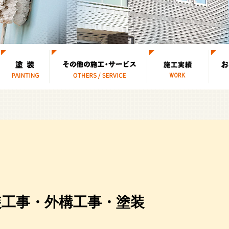
物置の組み立て・設置
足場・その他
内装工事・外構工事・塗装