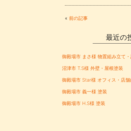
c
itt
e
ail
e
er
«
前の記事
b
o
最近の
o
k
御殿場市 まさ様 物置組み立て
沼津市 T.S様 外壁・屋根塗装
御殿場市 義一様 塗装
御殿場市 H.S様 塗装