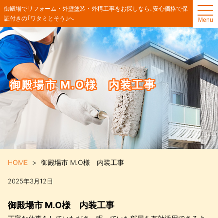
t
御殿場でリフォーム・外壁塗装・外構工事をお探しなら､安心価格で保
o
証付きの｢ワタミとそう｣へ
Menu
g
g
l
e
n
a
v
i
g
御殿場市 M.O様 内装工事
a
t
i
o
n
HOME
御殿場市 M.O様 内装工事
2025年3月12日
御殿場市 M.O様 内装工事