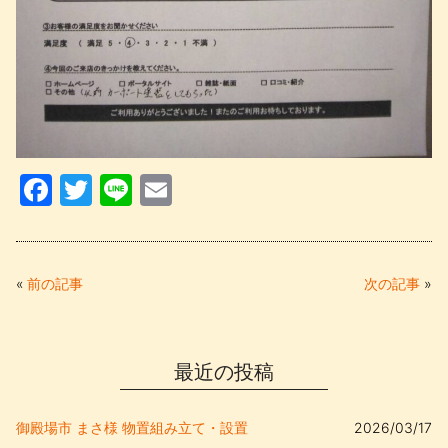
F
T
Li
E
a
w
n
m
c
itt
e
ail
e
er
«
前の記事
次の記事
»
b
o
最近の投稿
o
k
御殿場市 まさ様 物置組み立て・設置
2026/03/17